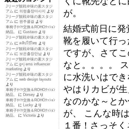
くに靴先などに
Jリーグ観戦＠味の素スタジ
が。
アム
に
의령출장마사지
より
Jリーグ観戦＠味の素スタジ
アム
に
원주콜걸
より
結婚式前日に発
車椅子ﾀｲﾔ交換＆ROHOｸｯｼｮﾝ
納品。
に
Gustavo
より
Jリーグ観戦＠味の素スタジ
靴を履いて行っ
アム
に
คลิปโป๊ไทย
より
Jリーグ観戦＠味の素スタジ
ですが、さてこ
アム
に
보은출장만남
より
Jリーグ観戦＠味の素スタジ
なと。。。。 
アム
に
g+j ems influencer
marketing
より
に水洗いはでき
Jリーグ観戦＠味の素スタジ
アム
に
web design layouts
より
やはりカビが生
車椅子ﾀｲﾔ交換＆ROHOｸｯｼｮﾝ
納品。
に
Dorsey
より
なのかな～とか
車椅子ﾀｲﾔ交換＆ROHOｸｯｼｮﾝ
納品。
に
Lucky
より
車椅子ﾀｲﾔ交換＆ROHOｸｯｼｮﾝ
が、 こんな時
納品。
に
Victoria
より
１番！さっそく