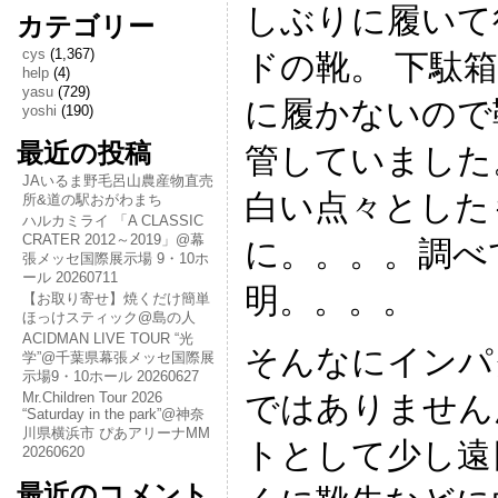
しぶりに履いて
カテゴリー
cys
(1,367)
ドの靴。 下駄
help
(4)
yasu
(729)
に履かないので
yoshi
(190)
最近の投稿
管していました
JAいるま野毛呂山農産物直売
白い点々とした
所&道の駅おがわまち
ハルカミライ 「A CLASSIC
CRATER 2012～2019」@幕
に。。。。調べ
張メッセ国際展示場 9・10ホ
ール 20260711
明。。。。
【お取り寄せ】焼くだけ簡単
ほっけスティック@島の人
ACIDMAN LIVE TOUR “光
そんなにインパ
学”@千葉県幕張メッセ国際展
示場9・10ホール 20260627
ではありません
Mr.Children Tour 2026
“Saturday in the park”@神奈
川県横浜市 ぴあアリーナMM
トとして少し遠
20260620
最近のコメント