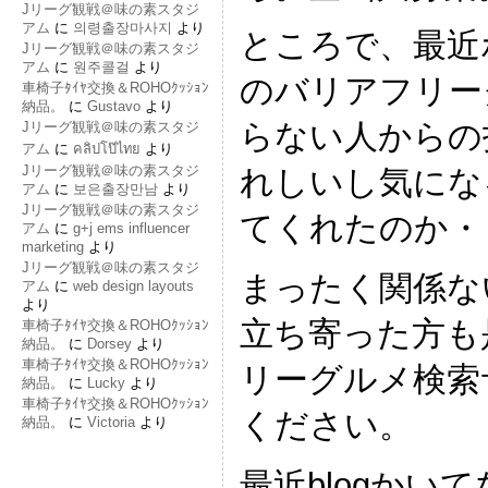
Jリーグ観戦＠味の素スタジ
アム
に
의령출장마사지
より
ところで、最近
Jリーグ観戦＠味の素スタジ
アム
に
원주콜걸
より
のバリアフリー
車椅子ﾀｲﾔ交換＆ROHOｸｯｼｮﾝ
納品。
に
Gustavo
より
らない人からの
Jリーグ観戦＠味の素スタジ
アム
に
คลิปโป๊ไทย
より
Jリーグ観戦＠味の素スタジ
れしいし気にな
アム
に
보은출장만남
より
Jリーグ観戦＠味の素スタジ
てくれたのか・
アム
に
g+j ems influencer
marketing
より
Jリーグ観戦＠味の素スタジ
まったく関係な
アム
に
web design layouts
より
立ち寄った方も
車椅子ﾀｲﾔ交換＆ROHOｸｯｼｮﾝ
納品。
に
Dorsey
より
車椅子ﾀｲﾔ交換＆ROHOｸｯｼｮﾝ
リーグルメ検索
納品。
に
Lucky
より
車椅子ﾀｲﾔ交換＆ROHOｸｯｼｮﾝ
ください。
納品。
に
Victoria
より
最近blogかい