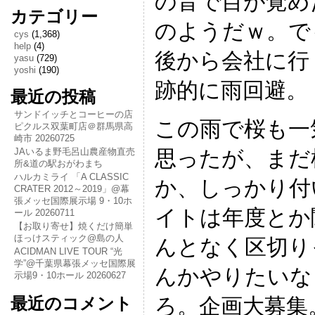
の音で目が覚め
カテゴリー
のようだｗ。で
cys
(1,368)
help
(4)
後から会社に行
yasu
(729)
yoshi
(190)
跡的に雨回避。
最近の投稿
サンドイッチとコーヒーの店
この雨で桜も一
ピクルス双葉町店＠群馬県高
崎市 20260725
思ったが、まだ
JAいるま野毛呂山農産物直売
所&道の駅おがわまち
ハルカミライ 「A CLASSIC
か、しっかり付
CRATER 2012～2019」@幕
張メッセ国際展示場 9・10ホ
イトは年度とか
ール 20260711
【お取り寄せ】焼くだけ簡単
ほっけスティック@島の人
んとなく区切り
ACIDMAN LIVE TOUR “光
学”@千葉県幕張メッセ国際展
んかやりたいな
示場9・10ホール 20260627
ろ。企画大募集
最近のコメント