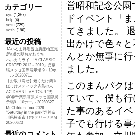
営昭和記念公園
カテゴリー
cys
(1,367)
ドイベント「まん
help
(4)
yasu
(729)
てきました。 
yoshi
(190)
最近の投稿
出かけで色々と
JAいるま野毛呂山農産物直売
んとか無事に行
所&道の駅おがわまち
ハルカミライ 「A CLASSIC
CRATER 2012～2019」@幕
ました。
張メッセ国際展示場 9・10ホ
ール 20260711
【お取り寄せ】焼くだけ簡単
このまんパクは
ほっけスティック@島の人
ACIDMAN LIVE TOUR “光
ていて、僕も行
学”@千葉県幕張メッセ国際展
示場9・10ホール 20260627
た事のあるイベ
Mr.Children Tour 2026
“Saturday in the park”@神奈
川県横浜市 ぴあアリーナMM
子でも行ける事
20260620
最近のコメント