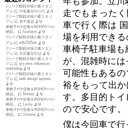
年も参加。立川
Jリーグ観戦＠味の素スタジ
走でもまったく
アム
に
의령출장마사지
より
Jリーグ観戦＠味の素スタジ
アム
に
원주콜걸
より
車で行く際は 
車椅子ﾀｲﾔ交換＆ROHOｸｯｼｮﾝ
納品。
に
Gustavo
より
場を利用できる
Jリーグ観戦＠味の素スタジ
アム
に
คลิปโป๊ไทย
より
車椅子駐車場も
Jリーグ観戦＠味の素スタジ
アム
に
보은출장만남
より
が、混雑時には
Jリーグ観戦＠味の素スタジ
アム
に
g+j ems influencer
marketing
より
可能性もあるの
Jリーグ観戦＠味の素スタジ
アム
に
web design layouts
裕をもって出か
より
車椅子ﾀｲﾔ交換＆ROHOｸｯｼｮﾝ
納品。
に
Dorsey
より
す。多目的トイ
車椅子ﾀｲﾔ交換＆ROHOｸｯｼｮﾝ
納品。
に
Lucky
より
ので安心です。
車椅子ﾀｲﾔ交換＆ROHOｸｯｼｮﾝ
納品。
に
Victoria
より
僕は今回車で行